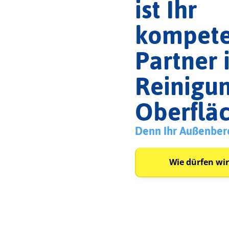
ist Ihr
kompete
Partner 
Reinigu
Oberflä
Denn Ihr Außenberei
Wie dürfen wir