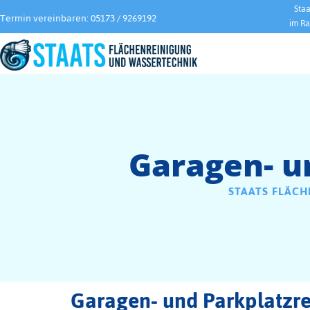
Staa
Termin vereinbaren: 05173 / 9269192
im Ra
Garagen- u
STAATS FLÄC
Garagen- und Parkplatzr