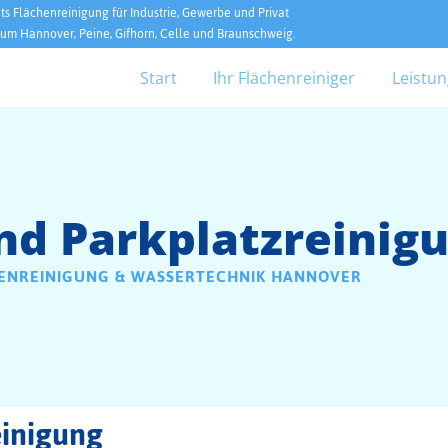
ts Flächenreinigung für Industrie, Gewerbe und Privat
um Hannover, Peine, Gifhorn, Celle und Braunschweig.
Start
Ihr Flächenreiniger
Leistu
nd Parkplatzreinig
HENREINIGUNG & WASSERTECHNIK HANNOVER
einigung