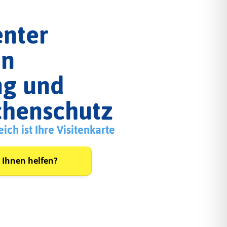
nter
in
ng und
chenschutz
ch ist Ihre Visitenkarte
 Ihnen helfen?