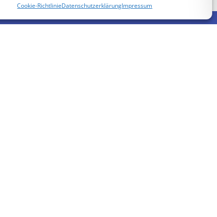
Cookie-Richtlinie
Datenschutzerklärung
Impressum
Kennen Sie...
höfe,
Staats Gala Bau
Staats Rohrreinigug
Staats Rohrreinigug
Forst Service Nord
Thoka Network
rten
en
nte