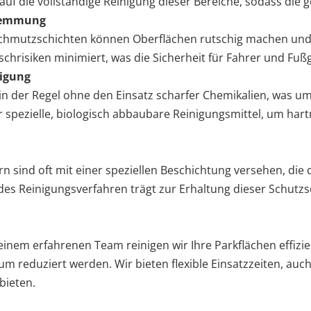
uf die vollständige Reinigung dieser Bereiche, sodass die ge
hhemmung
chmutzschichten können Oberflächen rutschig machen und d
chrisiken minimiert, was die Sicherheit für Fahrer und Fuß
nigung
in der Regel ohne den Einsatz scharfer Chemikalien, was u
r spezielle, biologisch abbaubare Reinigungsmittel, um hart
 sind oft mit einer speziellen Beschichtung versehen, di
 Reinigungsverfahren trägt zur Erhaltung dieser Schutzsch
nem erfahrenen Team reinigen wir Ihre Parkflächen effizie
 reduziert werden. Wir bieten flexible Einsatzzeiten, auc
bieten.