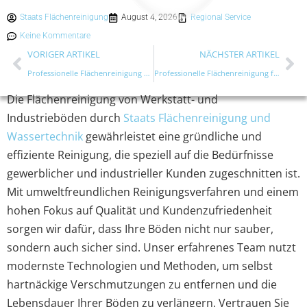
Staats Flächenreinigung
August 4, 2026
Regional Service
Keine Kommentare
VORIGER ARTIKEL
NÄCHSTER ARTIKEL
Professionelle Flächenreinigung & Unkrautverbrennung mit Heißwasser – Effizient, umweltfreundlich, zuverlässig in Edemissen
Professionelle Flächenreinigung für Betonmauern & Treppen | Umweltfreundlich & Zuverlässig in Edemissen
Die Flächenreinigung von Werkstatt- und
Industrieböden durch
Staats Flächenreinigung und
Wassertechnik
gewährleistet eine gründliche und
effiziente Reinigung, die speziell auf die Bedürfnisse
gewerblicher und industrieller Kunden zugeschnitten ist.
Mit umweltfreundlichen Reinigungsverfahren und einem
hohen Fokus auf Qualität und Kundenzufriedenheit
sorgen wir dafür, dass Ihre Böden nicht nur sauber,
sondern auch sicher sind. Unser erfahrenes Team nutzt
modernste Technologien und Methoden, um selbst
hartnäckige Verschmutzungen zu entfernen und die
Lebensdauer Ihrer Böden zu verlängern. Vertrauen Sie